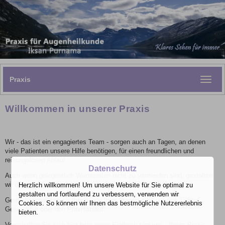
Praxis
Toggle
naviga
Willkommen in unserer Praxis
Wir - das ist ein engagiertes Team - sorgen auch an Tagen, an denen
viele Patienten unsere Hilfe benötigen, für einen freundlichen und
reibungslosen Ablauf.
Datenschutz
Auch wenn gelegentlich Wartezeiten nicht zu vermeiden sind, gestalten
wir diese so kurz und dabei so angenehm wie möglich für Sie.
Herzlich willkommen! Um unsere Website für Sie optimal zu
gestalten und fortlaufend zu verbessern, verwenden wir
Gerne beantworten wir Ihnen jede Ihrer Fragen rund um das Thema
Cookies. So können wir Ihnen das bestmögliche Nutzererlebnis
Gesundheit oder den Praxisablauf.
bieten.
Verschaffen Sie sich hier bitte einen Eindruck von uns - Ihrem Praxis-